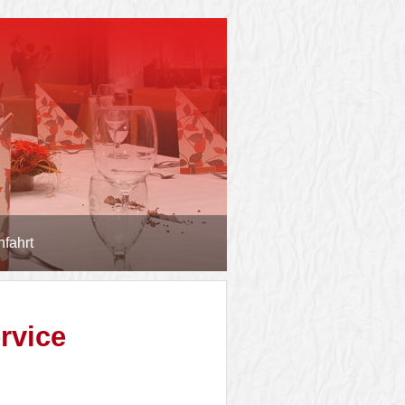
nfahrt
rvice