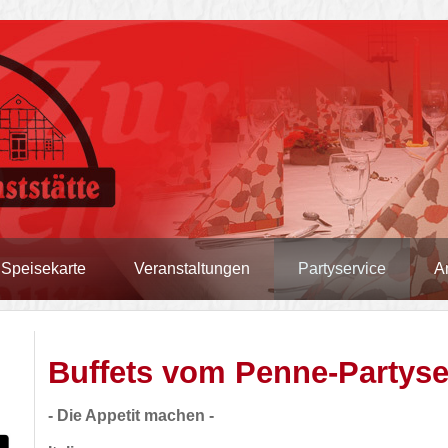
Speisekarte
Veranstaltungen
Partyservice
A
Buffets vom Penne-Partyse
- Die Appetit machen -