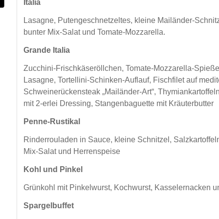
Italia
Lasagne, Putengeschnetzeltes, kleine Mailänder-Schnit
bunter Mix-Salat und Tomate-Mozzarella.
Grande Italia
Zucchini-Frischkäseröllchen, Tomate-Mozzarella-Spieß
Lasagne, Tortellini-Schinken-Auflauf, Fischfilet auf me
Schweinerückensteak „Mailänder-Art“, Thymiankartoffeln
mit 2-erlei Dressing, Stangenbaguette mit Kräuterbutter
Penne-Rustikal
Rinderrouladen in Sauce, kleine Schnitzel, Salzkartoffel
Mix-Salat und Herrenspeise
Kohl und Pinkel
Grünkohl mit Pinkelwurst, Kochwurst, Kasselernacken un
Spargelbuffet