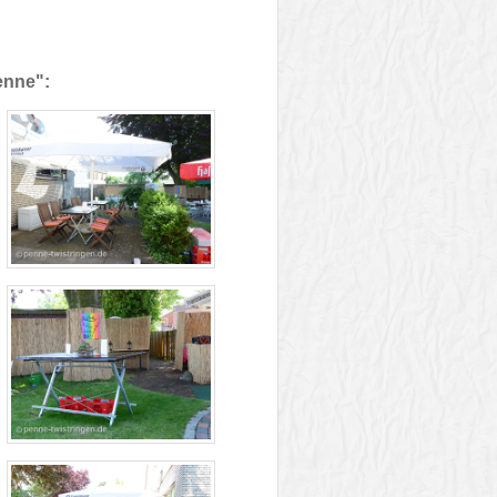
enne":