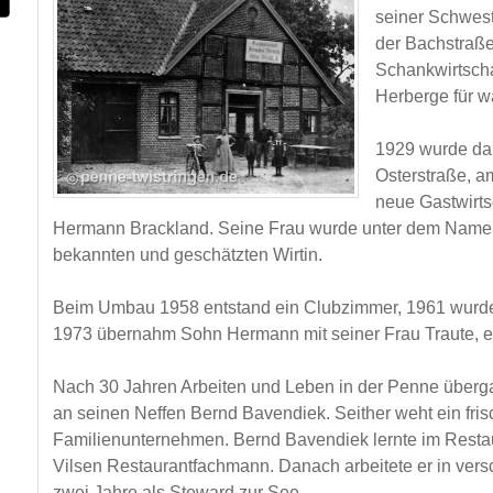
seiner Schwest
der Bachstraße
Schankwirtschaf
Herberge für 
1929 wurde da
Osterstraße, a
neue Gastwirts
Hermann Brackland. Seine Frau wurde unter dem Namen
bekannten und geschätzten Wirtin.
Beim Umbau 1958 entstand ein Clubzimmer, 1961 wurde
1973 übernahm Sohn Hermann mit seiner Frau Traute, ein
Nach 30 Jahren Arbeiten und Leben in der Penne überg
an seinen Neffen Bernd Bavendiek. Seither weht ein fri
Familienunternehmen. Bernd Bavendiek lernte im Restaur
Vilsen Restaurantfachmann. Danach arbeitete er in ver
zwei Jahre als Steward zur See.