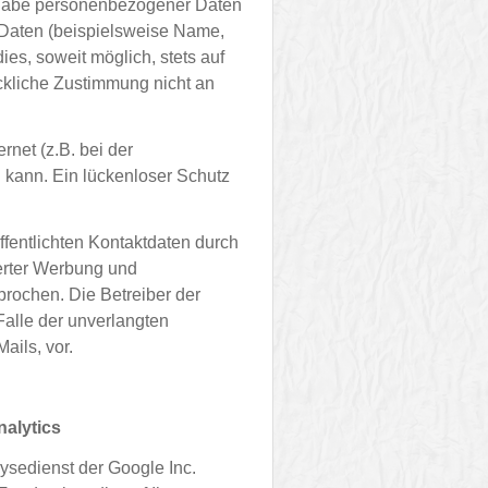
ngabe personenbezogener Daten
Daten (beispielsweise Name,
ies, soweit möglich, stets auf
ückliche Zustimmung nicht an
rnet (z.B. bei der
 kann. Ein lückenloser Schutz
fentlichten Kontaktdaten durch
derter Werbung und
prochen. Die Betreiber der
 Falle der unverlangten
ils, vor.
alytics
ysedienst der Google Inc.